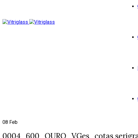
08
Feb
0004_600_OURO_VGes_cotas serigra