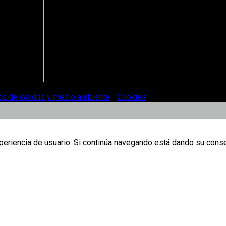
ica de calidad y medio ambiente
-
Cookies
.
xperiencia de usuario. Si continúa navegando está dando su cons