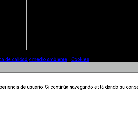
ica de calidad y medio ambiente
-
Cookies
.
xperiencia de usuario. Si continúa navegando está dando su cons