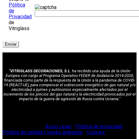
Pólitica
de
Privacidad
de
Vitriglass
"VITRIGLASS DECORACIONES, S.L
. ha recibido una ayuda de la Unión
Europea con cargo al Programa Operativo FEDER de Andalucía 2014-2020,
financiada como parte de la respuesta de la Unión a la pandemia de COVID-
19 (REACT-UE), para compensar el sobrecoste energético de gas natural y/o
electricidad a pymes y autónomos especialmente afectados por el
incremento de los precios del gas natural y la electricidad provocados por el
impacto de la guerra de agresión de Rusia contra Ucrania."
© Vitriglass 2021 -
Aviso Legal
-
Política de privacidad
-
Política de calidad y medio ambiente
-
Cookies
.