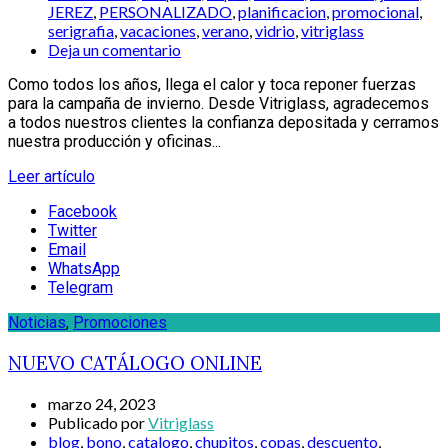
JEREZ
,
PERSONALIZADO
,
planificacion
,
promocional
,
serigrafia
,
vacaciones
,
verano
,
vidrio
,
vitriglass
Deja un comentario
Como todos los años, llega el calor y toca reponer fuerzas
para la campaña de invierno. Desde Vitriglass, agradecemos
a todos nuestros clientes la confianza depositada y cerramos
nuestra producción y oficinas...
Leer artículo
Facebook
Twitter
Email
WhatsApp
Telegram
Noticias
,
Promociones
NUEVO CATÁLOGO ONLINE
marzo 24, 2023
Publicado por
Vitriglass
blog
,
bono
,
catalogo
,
chupitos
,
copas
,
descuento
,