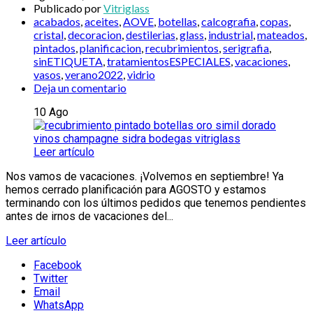
Publicado por
Vitriglass
acabados
,
aceites
,
AOVE
,
botellas
,
calcografia
,
copas
,
cristal
,
decoracion
,
destilerias
,
glass
,
industrial
,
mateados
,
pintados
,
planificacion
,
recubrimientos
,
serigrafia
,
sinETIQUETA
,
tratamientosESPECIALES
,
vacaciones
,
vasos
,
verano2022
,
vidrio
Deja un comentario
10
Ago
Leer artículo
Nos vamos de vacaciones. ¡Volvemos en septiembre! Ya
hemos cerrado planificación para AGOSTO y estamos
terminando con los últimos pedidos que tenemos pendientes
antes de irnos de vacaciones del...
Leer artículo
Facebook
Twitter
Email
WhatsApp