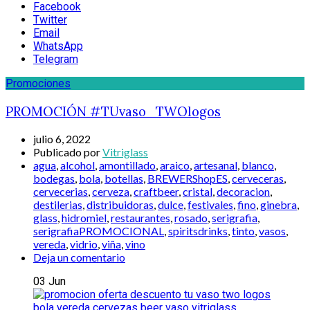
Facebook
Twitter
Email
WhatsApp
Telegram
Promociones
PROMOCIÓN #TUvaso_TWOlogos
julio 6, 2022
Publicado por
Vitriglass
agua
,
alcohol
,
amontillado
,
araico
,
artesanal
,
blanco
,
bodegas
,
bola
,
botellas
,
BREWERShopES
,
cerveceras
,
cervecerias
,
cerveza
,
craftbeer
,
cristal
,
decoracion
,
destilerias
,
distribuidoras
,
dulce
,
festivales
,
fino
,
ginebra
,
glass
,
hidromiel
,
restaurantes
,
rosado
,
serigrafia
,
serigrafiaPROMOCIONAL
,
spiritsdrinks
,
tinto
,
vasos
,
vereda
,
vidrio
,
viña
,
vino
Deja un comentario
03
Jun