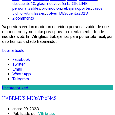
descuento10
,
glass
,
nuevo
,
oferta
,
ONLINE
,
personalizables
,
promocion
,
rebaja
,
soportes
,
vasos
,
vidrio
,
vitriglass.es
,
volver_DEScuenta2023
2 comments
Ya puedes ver los modelos de vidrio personalizable de que
disponemos y solicitar presupuesto directamente desde
nuestra web. En Vitriglass trabajamos para ponértelo fácil, por
eso hemos estado trabajando...
Leer artículo
Facebook
Twitter
Email
WhatsApp
Telegram
Uncategorized
HABEMUS MUtATioNeS
enero 20, 2023
Publicado por
Vitriglass