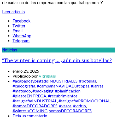
de cada una de las empresas con las que trabajamos. Y...
Leer artículo
Facebook
Twitter
Email
WhatsApp
Telegram
Noticias
“The winter is coming”… ¿aún sin sus botellas?
enero 23, 2025
Publicado por
Vitriglass
#acabadosypintadoINDUSTRIALES
,
#botellas
,
#calcografia
,
#campañaNAVIDAD
,
#copas
,
#jarras
,
#mateado
,
#packaging
,
#planificacion
,
#plazosENTREGA
,
#recubrimientos
,
#serigrafiaINDUSTRIAL
,
#serigrafiaPROMOCIONAL
,
#somosDECORADORES
,
#vasos
,
#vidrio
,
#winterisCOMING
,
somosDECORADORES
Deja un comentario