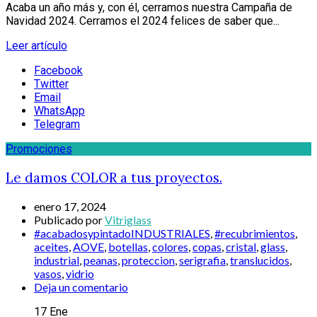
Acaba un año más y, con él, cerramos nuestra Campaña de
Navidad 2024. Cerramos el 2024 felices de saber que...
Leer artículo
Facebook
Twitter
Email
WhatsApp
Telegram
Promociones
Le damos COLOR a tus proyectos.
enero 17, 2024
Publicado por
Vitriglass
#acabadosypintadoINDUSTRIALES
,
#recubrimientos
,
aceites
,
AOVE
,
botellas
,
colores
,
copas
,
cristal
,
glass
,
industrial
,
peanas
,
proteccion
,
serigrafia
,
translucidos
,
vasos
,
vidrio
Deja un comentario
17
Ene