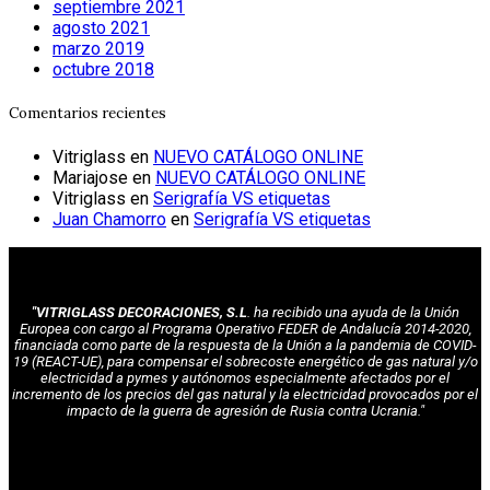
septiembre 2021
agosto 2021
marzo 2019
octubre 2018
Comentarios recientes
Vitriglass
en
NUEVO CATÁLOGO ONLINE
Mariajose
en
NUEVO CATÁLOGO ONLINE
Vitriglass
en
Serigrafía VS etiquetas
Juan Chamorro
en
Serigrafía VS etiquetas
"VITRIGLASS DECORACIONES, S.L
. ha recibido una ayuda de la Unión
Europea con cargo al Programa Operativo FEDER de Andalucía 2014-2020,
financiada como parte de la respuesta de la Unión a la pandemia de COVID-
19 (REACT-UE), para compensar el sobrecoste energético de gas natural y/o
electricidad a pymes y autónomos especialmente afectados por el
incremento de los precios del gas natural y la electricidad provocados por el
impacto de la guerra de agresión de Rusia contra Ucrania."