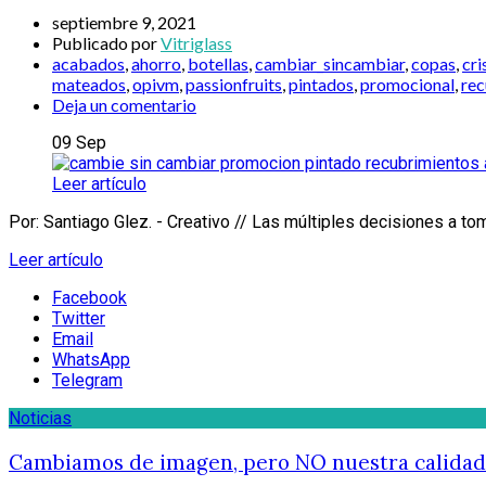
septiembre 9, 2021
Publicado por
Vitriglass
acabados
,
ahorro
,
botellas
,
cambiar_sincambiar
,
copas
,
cri
mateados
,
opivm
,
passionfruits
,
pintados
,
promocional
,
rec
Deja un comentario
09
Sep
Leer artículo
Por: Santiago Glez. - Creativo // Las múltiples decisiones a to
Leer artículo
Facebook
Twitter
Email
WhatsApp
Telegram
Noticias
Cambiamos de imagen, pero NO nuestra calidad