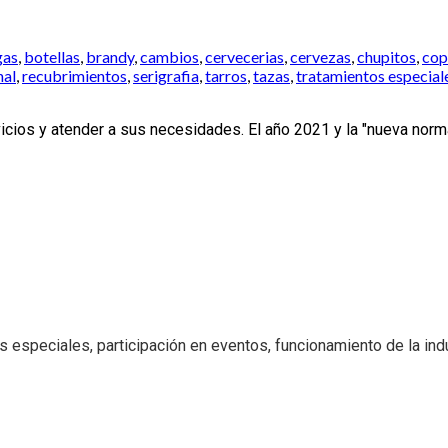
gas
,
botellas
,
brandy
,
cambios
,
cervecerias
,
cervezas
,
chupitos
,
cop
nal
,
recubrimientos
,
serigrafia
,
tarros
,
tazas
,
tratamientos especial
cios y atender a sus necesidades. El año 2021 y la "nueva norma
 especiales, participación en eventos, funcionamiento de la indus