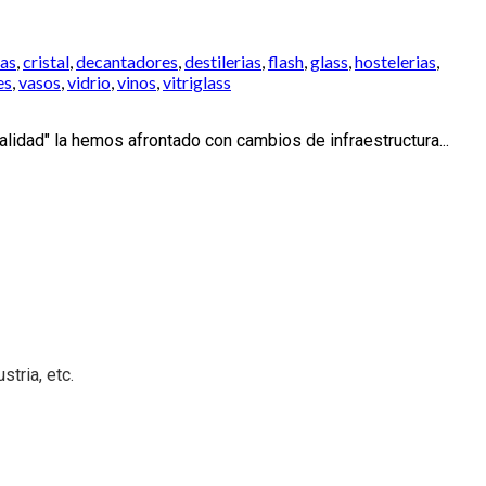
as
,
cristal
,
decantadores
,
destilerias
,
flash
,
glass
,
hostelerias
,
es
,
vasos
,
vidrio
,
vinos
,
vitriglass
lidad" la hemos afrontado con cambios de infraestructura...
tria, etc.