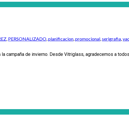
REZ
,
PERSONALIZADO
,
planificacion
,
promocional
,
serigrafia
,
va
ra la campaña de invierno. Desde Vitriglass, agradecemos a todo