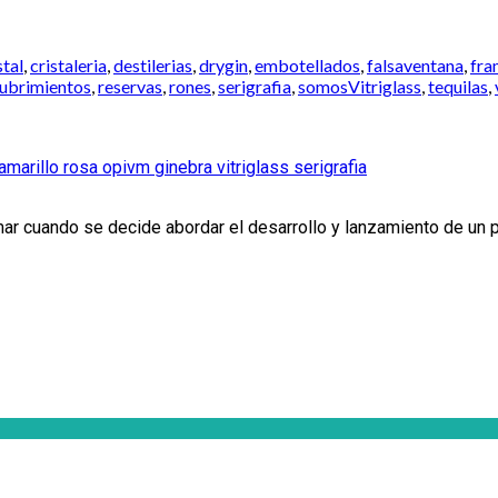
stal
,
cristaleria
,
destilerias
,
drygin
,
embotellados
,
falsaventana
,
fra
ubrimientos
,
reservas
,
rones
,
serigrafia
,
somosVitriglass
,
tequilas
,
mar cuando se decide abordar el desarrollo y lanzamiento de un p