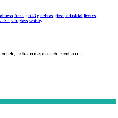
mbuesa
,
fresa
,
gin13
,
ginebras
,
glass
,
industrial
,
licores
,
vidrio
,
vitriglass
,
whisky
roducto, se llevan mejor cuando cuentas con...