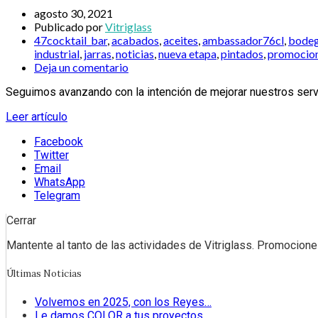
agosto 30, 2021
Publicado por
Vitriglass
47cocktail_bar
,
acabados
,
aceites
,
ambassador76cl
,
bode
industrial
,
jarras
,
noticias
,
nueva etapa
,
pintados
,
promocio
Deja un comentario
Seguimos avanzando con la intención de mejorar nuestros servi
Leer artículo
Facebook
Twitter
Email
WhatsApp
Telegram
Cerrar
Mantente al tanto de las actividades de Vitriglass. Promociones
Últimas Noticias
Volvemos en 2025, con los Reyes…
Le damos COLOR a tus proyectos.