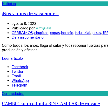
Noticias
¡Nos vamos de vacaciones!
agosto 8, 2023
Publicado por
Vitriglass
CERRAMOS
,
chupitos
,
copas
,
horario
,
industrial
,
jarras
,
JE
Deja un comentario
Como todos los años, llega el calor y toca reponer fuerzas pa
producción y oficinas...
Leer artículo
Facebook
Twitter
Email
WhatsApp
Telegram
Curiosidades
CAMBIE su producto SIN CAMBIAR de envase