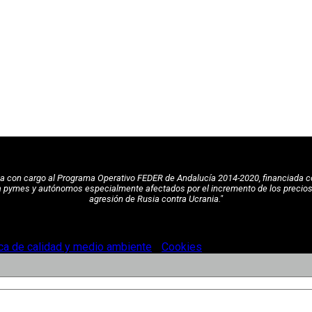
pea con cargo al Programa Operativo FEDER de Andalucía 2014-2020, financiada c
a pymes y autónomos especialmente afectados por el incremento de los precios de
agresión de Rusia contra Ucrania."
ica de calidad y medio ambiente
-
Cookies
.