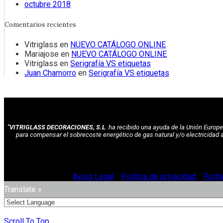
octubre 2018
Comentarios recientes
Vitriglass
en
NUEVO CATÁLOGO ONLINE
Mariajose
en
NUEVO CATÁLOGO ONLINE
Vitriglass
en
Serigrafía VS etiquetas
Juan Chamorro
en
Serigrafía VS etiquetas
"VITRIGLASS DECORACIONES, S.L
. ha recibido una ayuda de la Unión Euro
para compensar el sobrecoste energético de gas natural y/o electricidad 
© Vitriglass 2021 -
Aviso Legal
-
Política de privacidad
-
Polít
Translate »
Scroll To Top