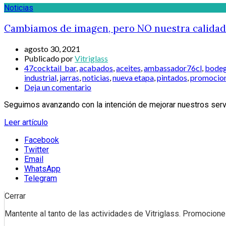
Noticias
Cambiamos de imagen, pero NO nuestra calidad
agosto 30, 2021
Publicado por
Vitriglass
47cocktail_bar
,
acabados
,
aceites
,
ambassador76cl
,
bode
industrial
,
jarras
,
noticias
,
nueva etapa
,
pintados
,
promocio
Deja un comentario
Seguimos avanzando con la intención de mejorar nuestros servi
Leer artículo
Facebook
Twitter
Email
WhatsApp
Telegram
Cerrar
Mantente al tanto de las actividades de Vitriglass. Promociones