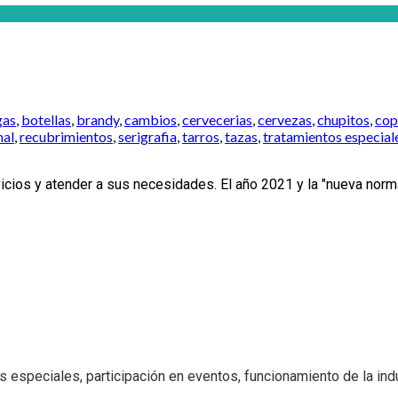
gas
,
botellas
,
brandy
,
cambios
,
cervecerias
,
cervezas
,
chupitos
,
cop
nal
,
recubrimientos
,
serigrafia
,
tarros
,
tazas
,
tratamientos especial
cios y atender a sus necesidades. El año 2021 y la "nueva norma
 especiales, participación en eventos, funcionamiento de la indus