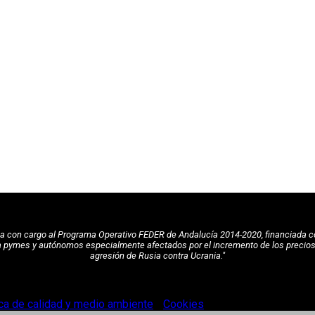
pea con cargo al Programa Operativo FEDER de Andalucía 2014-2020, financiada c
a pymes y autónomos especialmente afectados por el incremento de los precios de
agresión de Rusia contra Ucrania."
ica de calidad y medio ambiente
-
Cookies
.