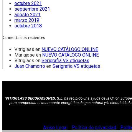
octubre 2021
septiembre 2021
agosto 2021
marzo 2019
octubre 2018
Comentarios recientes
Vitriglass
en
NUEVO CATÁLOGO ONLINE
Mariajose
en
NUEVO CATÁLOGO ONLINE
Vitriglass
en
Serigrafía VS etiquetas
Juan Chamorro
en
Serigrafía VS etiquetas
"VITRIGLASS DECORACIONES, S.L
. ha recibido una ayuda de la Unión Euro
para compensar el sobrecoste energético de gas natural y/o electricidad 
© Vitriglass 2021 -
Aviso Legal
-
Política de privacidad
-
Polít