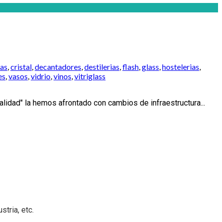
as
,
cristal
,
decantadores
,
destilerias
,
flash
,
glass
,
hostelerias
,
es
,
vasos
,
vidrio
,
vinos
,
vitriglass
lidad" la hemos afrontado con cambios de infraestructura...
tria, etc.