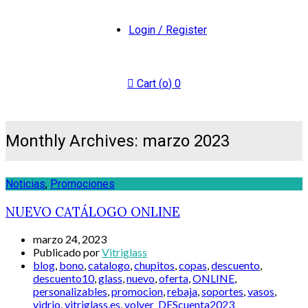
Login / Register
Cart (
o
)
0
Monthly Archives: marzo 2023
Noticias
,
Promociones
NUEVO CATÁLOGO ONLINE
marzo 24, 2023
Publicado por
Vitriglass
blog
,
bono
,
catalogo
,
chupitos
,
copas
,
descuento
,
descuento10
,
glass
,
nuevo
,
oferta
,
ONLINE
,
personalizables
,
promocion
,
rebaja
,
soportes
,
vasos
,
vidrio
,
vitriglass.es
,
volver_DEScuenta2023