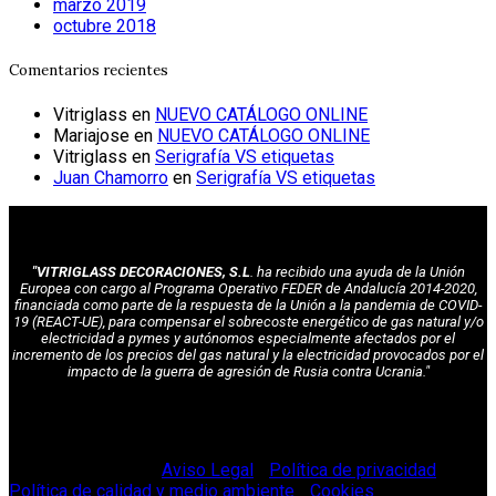
marzo 2019
octubre 2018
Comentarios recientes
Vitriglass
en
NUEVO CATÁLOGO ONLINE
Mariajose
en
NUEVO CATÁLOGO ONLINE
Vitriglass
en
Serigrafía VS etiquetas
Juan Chamorro
en
Serigrafía VS etiquetas
"VITRIGLASS DECORACIONES, S.L
. ha recibido una ayuda de la Unión
Europea con cargo al Programa Operativo FEDER de Andalucía 2014-2020,
financiada como parte de la respuesta de la Unión a la pandemia de COVID-
19 (REACT-UE), para compensar el sobrecoste energético de gas natural y/o
electricidad a pymes y autónomos especialmente afectados por el
incremento de los precios del gas natural y la electricidad provocados por el
impacto de la guerra de agresión de Rusia contra Ucrania."
© Vitriglass 2021 -
Aviso Legal
-
Política de privacidad
-
Política de calidad y medio ambiente
-
Cookies
.