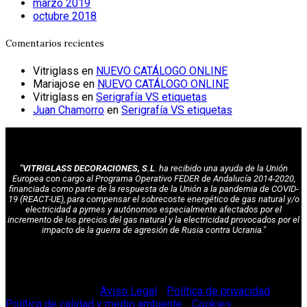
marzo 2019
octubre 2018
Comentarios recientes
Vitriglass
en
NUEVO CATÁLOGO ONLINE
Mariajose
en
NUEVO CATÁLOGO ONLINE
Vitriglass
en
Serigrafía VS etiquetas
Juan Chamorro
en
Serigrafía VS etiquetas
"VITRIGLASS DECORACIONES, S.L
. ha recibido una ayuda de la Unión
Europea con cargo al Programa Operativo FEDER de Andalucía 2014-2020,
financiada como parte de la respuesta de la Unión a la pandemia de COVID-
19 (REACT-UE), para compensar el sobrecoste energético de gas natural y/o
electricidad a pymes y autónomos especialmente afectados por el
incremento de los precios del gas natural y la electricidad provocados por el
impacto de la guerra de agresión de Rusia contra Ucrania."
© Vitriglass 2021 -
Aviso Legal
-
Política de privacidad
-
Política de calidad y medio ambiente
-
Cookies
.