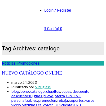
Login / Register
Cart (
o
)
0
Tag Archives: catalogo
Noticias
,
Promociones
NUEVO CATÁLOGO ONLINE
marzo 24, 2023
Publicado por
Vitriglass
blog
,
bono
,
catalogo
,
chupitos
,
copas
,
descuento
,
descuento10
,
glass
,
nuevo
,
oferta
,
ONLINE
,
personalizables
,
promocion
,
rebaja
,
soportes
,
vasos
,
vidrio
,
vitriglass.es
,
volver_DEScuenta2023