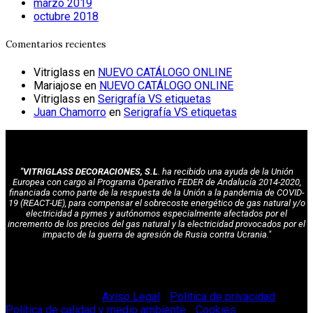
marzo 2019
octubre 2018
Comentarios recientes
Vitriglass
en
NUEVO CATÁLOGO ONLINE
Mariajose
en
NUEVO CATÁLOGO ONLINE
Vitriglass
en
Serigrafía VS etiquetas
Juan Chamorro
en
Serigrafía VS etiquetas
"VITRIGLASS DECORACIONES, S.L
. ha recibido una ayuda de la Unión
Europea con cargo al Programa Operativo FEDER de Andalucía 2014-2020,
financiada como parte de la respuesta de la Unión a la pandemia de COVID-
19 (REACT-UE), para compensar el sobrecoste energético de gas natural y/o
electricidad a pymes y autónomos especialmente afectados por el
incremento de los precios del gas natural y la electricidad provocados por el
impacto de la guerra de agresión de Rusia contra Ucrania."
© Vitriglass 2021 -
Aviso Legal
-
Política de privacidad
-
Política de calidad y medio ambiente
-
Cookies
.