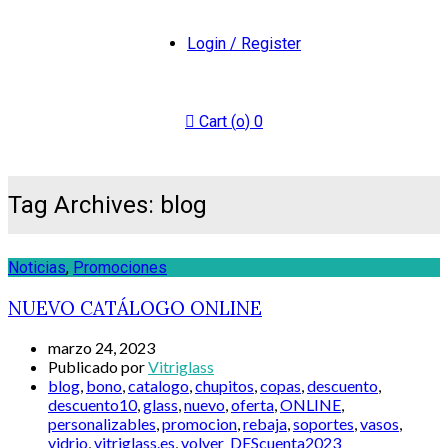
Login / Register
Cart (
o
)
0
Tag Archives: blog
Noticias
,
Promociones
NUEVO CATÁLOGO ONLINE
marzo 24, 2023
Publicado por
Vitriglass
blog
,
bono
,
catalogo
,
chupitos
,
copas
,
descuento
,
descuento10
,
glass
,
nuevo
,
oferta
,
ONLINE
,
personalizables
,
promocion
,
rebaja
,
soportes
,
vasos
,
vidrio
,
vitriglass.es
,
volver_DEScuenta2023