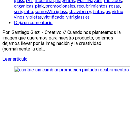
glass
,
IBZ
,
industrial
,
magentas
,
MariMayans
,
morados
,
organicas
,
pink
,
promocionales
,
recubrimientos
,
rosas
,
serigrafia
,
somosVitriglass
,
strawberry
,
tintas
,
uv
,
vidrio
,
vinos
,
violetas
,
vitrificado
,
vitriglass.es
Deja un comentario
Por: Santiago Glez. - Creativo // Cuando nos planteamos la
imagen que queremos para nuestro producto, solemos
dejarnos llevar por la imaginación y la creatividad
(normalmente la del...
Leer artículo