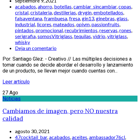
septiembre 9, 2021
acabados
,
ahorro
,
botellas
,
cambiar_sincambiar
,
copas
,
cristal
,
cristaleria
,
destilerias
,
drygin
,
embotellados
,
falsaventana
,
frambuesa
,
fresa
,
gin13
,
ginebras
,
glass
,
industrial
,
licores
,
mateados
,
opivm
,
passionfruits
,
pintados
,
promocional
,
recubrimientos
,
reservas
,
rones
,
serigrafia
,
somosVitriglass
,
tequilas
,
vidrio
,
vitriglass
,
whisky
Deja un comentario
Por: Santiago Glez. - Creativo // Las múltiples decisiones a
tomar cuando se decide abordar el desarrollo y lanzamiento
de un producto, se llevan mejor cuando cuentas con...
Leer artículo
27
Ago
Noticias
Cambiamos de imagen, pero NO nuestra
calidad
agosto 30, 2021
47cocktail_bar
,
acabados
,
aceites
,
ambassador76cl
,