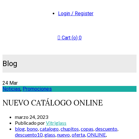
Login / Register
Cart (
o
)
0
Blog
24
Mar
Noticias
,
Promociones
NUEVO CATÁLOGO ONLINE
marzo 24, 2023
Publicado por
Vitriglass
blog
,
bono
,
catalogo
,
chupitos
,
copas
,
descuento
,
descuento10
,
glass
,
nuevo
,
oferta
,
ONLINE
,