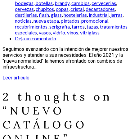
bodegas
,
botellas
,
brandy
,
cambios
,
cervecerias
,
cervezas
,
chupitos
,
copas
,
cristal
,
decantadores
,
destilerias
,
flash
,
glass
,
hostelerias
,
industrial
,
jarras
,
noticias
,
nueva etapa
,
pintados
,
promocional
,
recubrimientos
,
serigrafia
,
tarros
,
tazas
,
tratamientos
especiales
,
vasos
,
vidrio
,
vinos
,
vitriglass
Deja un comentario
Seguimos avanzando con la intención de mejorar nuestros
servicios y atender a sus necesidades. El año 2021 y la
"nueva normalidad" la hemos afrontado con cambios de
infraestructura...
Leer artículo
2 thoughts on
“
NUEVO
CATÁLOGO
ONLINE
”