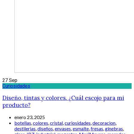
27
Sep
Curiosidades
Diseño, tintas y colores. ¿Cuál escojo para mi
producto?
enero 23, 2025
botellas
,
colores
,
cristal
,
curiosidades
,
decoracion
,
destilerias
,
diseños
,
envases
,
esmalte
,
fresas
,
ginebras
,