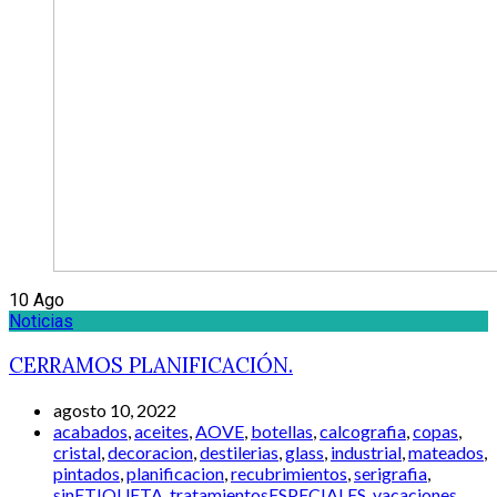
10
Ago
Noticias
CERRAMOS PLANIFICACIÓN.
agosto 10, 2022
acabados
,
aceites
,
AOVE
,
botellas
,
calcografia
,
copas
,
cristal
,
decoracion
,
destilerias
,
glass
,
industrial
,
mateados
,
pintados
,
planificacion
,
recubrimientos
,
serigrafia
,
sinETIQUETA
,
tratamientosESPECIALES
,
vacaciones
,