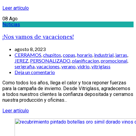
Leer artículo
08
Ago
Noticias
¡Nos vamos de vacaciones!
agosto 8, 2023
CERRAMOS
,
chupitos
,
copas
,
horario
,
industrial
,
jarras
,
JEREZ
,
PERSONALIZADO
,
planificacion
,
promocional
,
serigrafia
,
vacaciones
,
verano
,
vidrio
,
vitriglass
Deja un comentario
Como todos los años, llega el calor y toca reponer fuerzas
para la campaña de invierno. Desde Vitriglass, agradecemos
a todos nuestros clientes la confianza depositada y cerramos
nuestra producción y oficinas...
Leer artículo