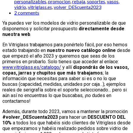
personalizables
,
promocion
,
rebaja
,
soportes
,
vasos
,
vidrio
,
vitriglass.es
,
volver_DEScuenta2023
2 comments
Ya puedes ver los modelos de vidrio personalizable de que
disponemos y solicitar presupuesto
directamente desde
nuestra web
.
En Vitriglass trabajamos para ponértelo fácil, por eso hemos
estado trabajando en
nuestro nuevo catálogo online
desde
que empezó el año 2023 y queremos que seas de los
primeros en probarlo. Solo tienes que acceder al enlace:
www.vitriglass.es/catalogo/
y allí
dispondrás de los vasos,
copas, jarras y chupitos que más trabajamos
; la
información que necesitas para saber si es o no lo que
buscas (capacidad, medidas, unidades por caja…); ejemplos
reales de serigrafía sobre el soporte seleccionado… pero si
aún así no encuentras lo que buscabas, ¡no dudes en
contactarnos!
Además, durante todo 2023, vamos a mantener la promoción
#volver_DEScuenta2023
para hacer un
DESCUENTO DEL
10%
a todos los que habéis sido clientes de Vitriglass desde
que empezamos y habéis realizado pedidos sobre vidrio de