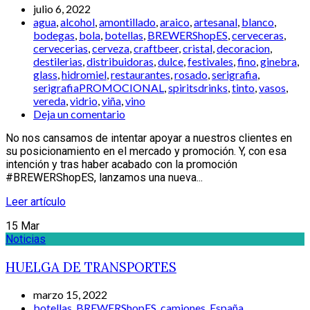
julio 6, 2022
agua
,
alcohol
,
amontillado
,
araico
,
artesanal
,
blanco
,
bodegas
,
bola
,
botellas
,
BREWERShopES
,
cerveceras
,
cervecerias
,
cerveza
,
craftbeer
,
cristal
,
decoracion
,
destilerias
,
distribuidoras
,
dulce
,
festivales
,
fino
,
ginebra
,
glass
,
hidromiel
,
restaurantes
,
rosado
,
serigrafia
,
serigrafiaPROMOCIONAL
,
spiritsdrinks
,
tinto
,
vasos
,
vereda
,
vidrio
,
viña
,
vino
Deja un comentario
No nos cansamos de intentar apoyar a nuestros clientes en
su posicionamiento en el mercado y promoción. Y, con esa
intención y tras haber acabado con la promoción
#BREWERShopES, lanzamos una nueva...
Leer artículo
15
Mar
Noticias
HUELGA DE TRANSPORTES
marzo 15, 2022
botellas
,
BREWERShopES
,
camiones
,
España
,