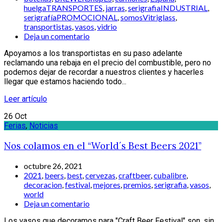
huelgaTRANSPORTES
,
jarras
,
serigrafiaINDUSTRIAL
,
serigrafíaPROMOCIONAL
,
somosVitriglass
,
transportistas
,
vasos
,
vidrio
Deja un comentario
Apoyamos a los transportistas en su paso adelante
reclamando una rebaja en el precio del combustible, pero no
podemos dejar de recordar a nuestros clientes y hacerles
llegar que estamos haciendo todo...
Leer artículo
26
Oct
Ferias
,
Noticias
Nos colamos en el “World´s Best Beers 2021”
octubre 26, 2021
2021
,
beers
,
best
,
cervezas
,
craftbeer
,
cubalibre
,
decoracion
,
festival
,
mejores
,
premios
,
serigrafia
,
vasos
,
world
Deja un comentario
Los vasos que decoramos para "Craft Beer Festival" son, sin