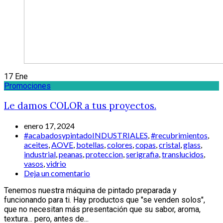
17
Ene
Promociones
Le damos COLOR a tus proyectos.
enero 17, 2024
#acabadosypintadoINDUSTRIALES
,
#recubrimientos
,
aceites
,
AOVE
,
botellas
,
colores
,
copas
,
cristal
,
glass
,
industrial
,
peanas
,
proteccion
,
serigrafia
,
translucidos
,
vasos
,
vidrio
Deja un comentario
Tenemos nuestra máquina de pintado preparada y
funcionando para ti. Hay productos que "se venden solos",
que no necesitan más presentación que su sabor, aroma,
textura... pero, antes de...