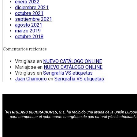
enero 2022
diciembre 2021
octubre 2021
septiembre 2021
agosto 2021
marzo 2019
octubre 2018
Comentarios recientes
Vitriglass
en
NUEVO CATÁLOGO ONLINE
Mariajose
en
NUEVO CATÁLOGO ONLINE
Vitriglass
en
Serigrafía VS etiquetas
Juan Chamorro
en
Serigrafía VS etiquetas
"VITRIGLASS DECORACIONES, S.L
. ha recibido una ayuda de la Unión Euro
para compensar el sobrecoste energético de gas natural y/o electricidad 