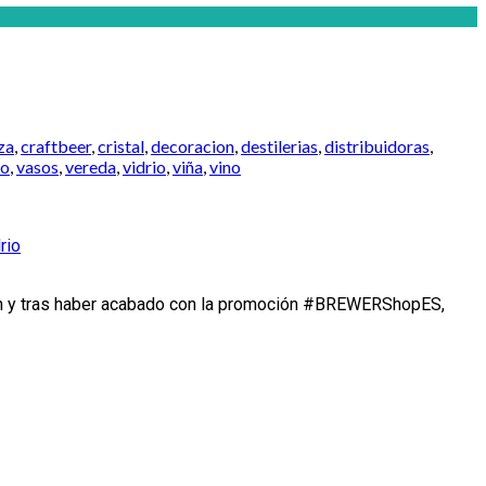
za
,
craftbeer
,
cristal
,
decoracion
,
destilerias
,
distribuidoras
,
to
,
vasos
,
vereda
,
vidrio
,
viña
,
vino
ión y tras haber acabado con la promoción #BREWERShopES,