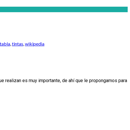
tabla
,
tintas
,
wikipedia
 realizan es muy importante, de ahí que le propongamos para