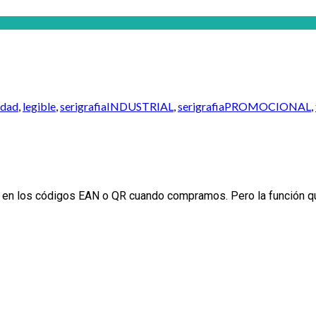
idad
,
legible
,
serigrafiaINDUSTRIAL
,
serigrafiaPROMOCIONAL
,
n los códigos EAN o QR cuando compramos. Pero la función que