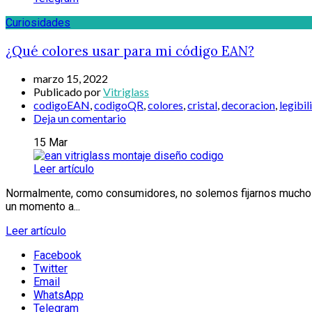
Curiosidades
¿Qué colores usar para mi código EAN?
marzo 15, 2022
Publicado por
Vitriglass
codigoEAN
,
codigoQR
,
colores
,
cristal
,
decoracion
,
legibil
Deja un comentario
15
Mar
Leer artículo
Normalmente, como consumidores, no solemos fijarnos mucho e
un momento a...
Leer artículo
Facebook
Twitter
Email
WhatsApp
Telegram