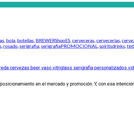
as
,
bola
,
botellas
,
BREWERShopES
,
cerveceras
,
cervecerias
,
cerve
s
,
rosado
,
serigrafia
,
serigrafiaPROMOCIONAL
,
spiritsdrinks
,
tin
 posicionamiento en el mercado y promoción. Y, con esa intenc