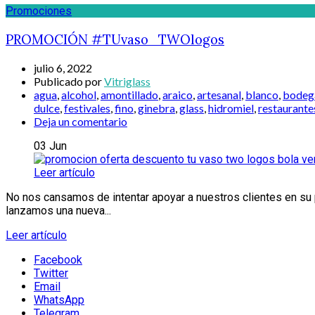
Promociones
PROMOCIÓN #TUvaso_TWOlogos
julio 6, 2022
Publicado por
Vitriglass
agua
,
alcohol
,
amontillado
,
araico
,
artesanal
,
blanco
,
bodeg
dulce
,
festivales
,
fino
,
ginebra
,
glass
,
hidromiel
,
restaurante
Deja un comentario
03
Jun
Leer artículo
No nos cansamos de intentar apoyar a nuestros clientes en su
lanzamos una nueva...
Leer artículo
Facebook
Twitter
Email
WhatsApp
Telegram