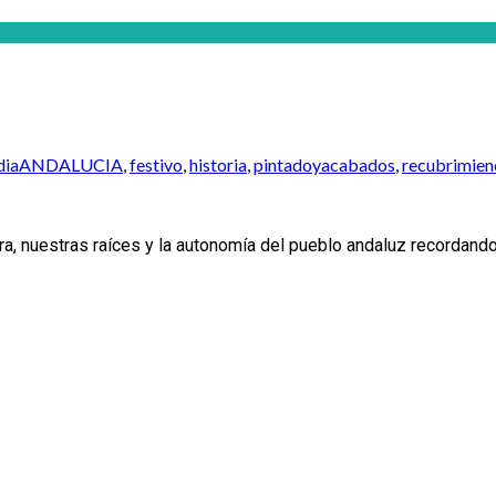
diaANDALUCIA
,
festivo
,
historia
,
pintadoyacabados
,
recubrimie
 nuestras raíces y la autonomía del pueblo andaluz recordando