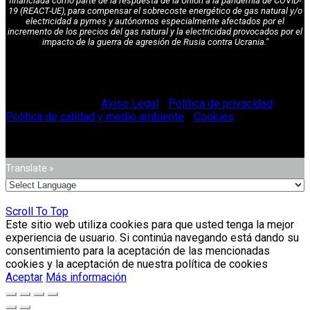
financiada como parte de la respuesta de la Unión a la pandemia de COVID-
19 (REACT-UE), para compensar el sobrecoste energético de gas natural y/o
electricidad a pymes y autónomos especialmente afectados por el
incremento de los precios del gas natural y la electricidad provocados por el
impacto de la guerra de agresión de Rusia contra Ucrania."
© Vitriglass 2021 -
Aviso Legal
-
Política de privacidad
-
Política de calidad y medio ambiente
-
Cookies
.
Translate »
Scroll To Top
Este sitio web utiliza cookies para que usted tenga la mejor
experiencia de usuario. Si continúa navegando está dando su
consentimiento para la aceptación de las mencionadas
cookies y la aceptación de nuestra política de cookies
Aceptar
Más información