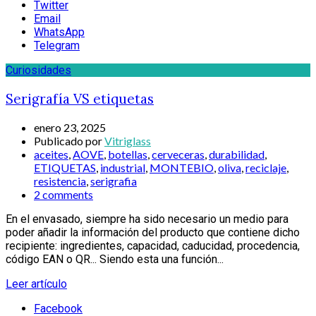
Twitter
Email
WhatsApp
Telegram
Curiosidades
Serigrafía VS etiquetas
enero 23, 2025
Publicado por
Vitriglass
aceites
,
AOVE
,
botellas
,
cerveceras
,
durabilidad
,
ETIQUETAS
,
industrial
,
MONTEBIO
,
oliva
,
reciclaje
,
resistencia
,
serigrafia
2 comments
En el envasado, siempre ha sido necesario un medio para
poder añadir la información del producto que contiene dicho
recipiente: ingredientes, capacidad, caducidad, procedencia,
código EAN o QR... Siendo esta una función...
Leer artículo
Facebook