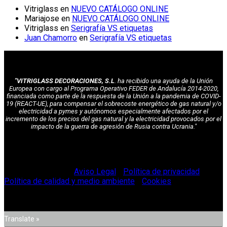
Vitriglass
en
NUEVO CATÁLOGO ONLINE
Mariajose
en
NUEVO CATÁLOGO ONLINE
Vitriglass
en
Serigrafía VS etiquetas
Juan Chamorro
en
Serigrafía VS etiquetas
"VITRIGLASS DECORACIONES, S.L
. ha recibido una ayuda de la Unión
Europea con cargo al Programa Operativo FEDER de Andalucía 2014-2020,
financiada como parte de la respuesta de la Unión a la pandemia de COVID-
19 (REACT-UE), para compensar el sobrecoste energético de gas natural y/o
electricidad a pymes y autónomos especialmente afectados por el
incremento de los precios del gas natural y la electricidad provocados por el
impacto de la guerra de agresión de Rusia contra Ucrania."
© Vitriglass 2021 -
Aviso Legal
-
Política de privacidad
-
Política de calidad y medio ambiente
-
Cookies
.
Translate »