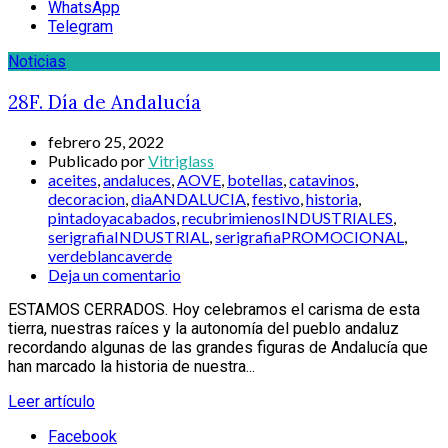
WhatsApp
Telegram
Noticias
28F. Día de Andalucía
febrero 25, 2022
Publicado por
Vitriglass
aceites
,
andaluces
,
AOVE
,
botellas
,
catavinos
,
decoracion
,
diaANDALUCIA
,
festivo
,
historia
,
pintadoyacabados
,
recubrimienosINDUSTRIALES
,
serigrafiaINDUSTRIAL
,
serigrafiaPROMOCIONAL
,
verdeblancaverde
Deja un comentario
ESTAMOS CERRADOS. Hoy celebramos el carisma de esta
tierra, nuestras raíces y la autonomía del pueblo andaluz
recordando algunas de las grandes figuras de Andalucía que
han marcado la historia de nuestra...
Leer artículo
Facebook