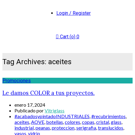
Login / Register
Cart (
o
)
0
Tag Archives: aceites
Promociones
Le damos COLOR a tus proyectos.
enero 17, 2024
Publicado por
Vitriglass
#acabadosypintadoINDUSTRIALES
,
#recubrimientos
,
aceites
,
AOVE
,
botellas
,
colores
,
copas
,
cristal
,
glass
,
industrial
,
peanas
,
proteccion
,
serigrafia
,
translucidos
,
vasos
,
vidrio