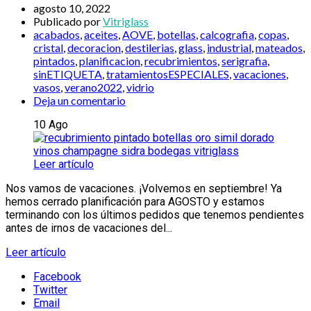
agosto 10, 2022
Publicado por
Vitriglass
acabados
,
aceites
,
AOVE
,
botellas
,
calcografia
,
copas
,
cristal
,
decoracion
,
destilerias
,
glass
,
industrial
,
mateados
,
pintados
,
planificacion
,
recubrimientos
,
serigrafia
,
sinETIQUETA
,
tratamientosESPECIALES
,
vacaciones
,
vasos
,
verano2022
,
vidrio
Deja un comentario
10
Ago
Leer artículo
Nos vamos de vacaciones. ¡Volvemos en septiembre! Ya
hemos cerrado planificación para AGOSTO y estamos
terminando con los últimos pedidos que tenemos pendientes
antes de irnos de vacaciones del...
Leer artículo
Facebook
Twitter
Email