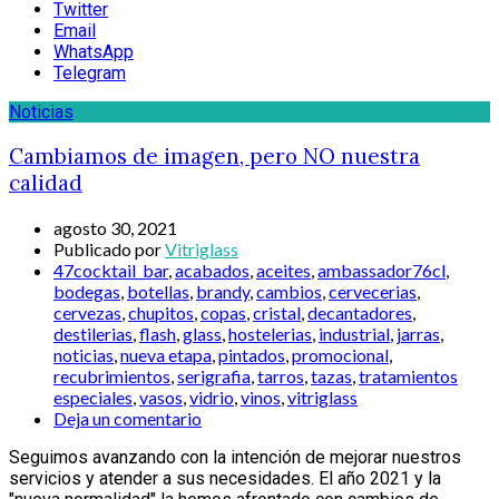
Twitter
Email
WhatsApp
Telegram
Noticias
Cambiamos de imagen, pero NO nuestra
calidad
agosto 30, 2021
Publicado por
Vitriglass
47cocktail_bar
,
acabados
,
aceites
,
ambassador76cl
,
bodegas
,
botellas
,
brandy
,
cambios
,
cervecerias
,
cervezas
,
chupitos
,
copas
,
cristal
,
decantadores
,
destilerias
,
flash
,
glass
,
hostelerias
,
industrial
,
jarras
,
noticias
,
nueva etapa
,
pintados
,
promocional
,
recubrimientos
,
serigrafia
,
tarros
,
tazas
,
tratamientos
especiales
,
vasos
,
vidrio
,
vinos
,
vitriglass
Deja un comentario
Seguimos avanzando con la intención de mejorar nuestros
servicios y atender a sus necesidades. El año 2021 y la