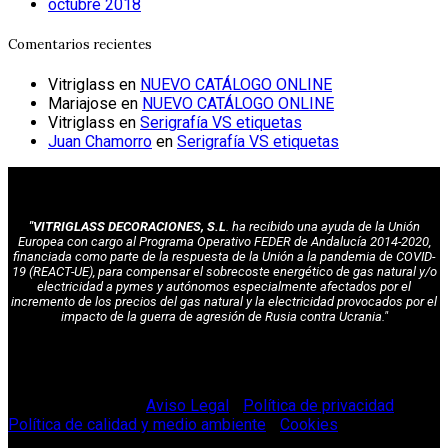
octubre 2018
Comentarios recientes
Vitriglass
en
NUEVO CATÁLOGO ONLINE
Mariajose
en
NUEVO CATÁLOGO ONLINE
Vitriglass
en
Serigrafía VS etiquetas
Juan Chamorro
en
Serigrafía VS etiquetas
"VITRIGLASS DECORACIONES, S.L
. ha recibido una ayuda de la Unión
Europea con cargo al Programa Operativo FEDER de Andalucía 2014-2020,
financiada como parte de la respuesta de la Unión a la pandemia de COVID-
19 (REACT-UE), para compensar el sobrecoste energético de gas natural y/o
electricidad a pymes y autónomos especialmente afectados por el
incremento de los precios del gas natural y la electricidad provocados por el
impacto de la guerra de agresión de Rusia contra Ucrania."
© Vitriglass 2021 -
Aviso Legal
-
Política de privacidad
-
Política de calidad y medio ambiente
-
Cookies
.