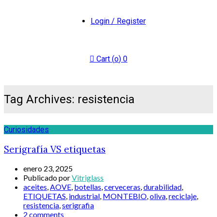
Login / Register
Cart (
o
)
0
Tag Archives: resistencia
Curiosidades
Serigrafía VS etiquetas
enero 23, 2025
Publicado por
Vitriglass
aceites
,
AOVE
,
botellas
,
cerveceras
,
durabilidad
,
ETIQUETAS
,
industrial
,
MONTEBIO
,
oliva
,
reciclaje
,
resistencia
,
serigrafia
2 comments