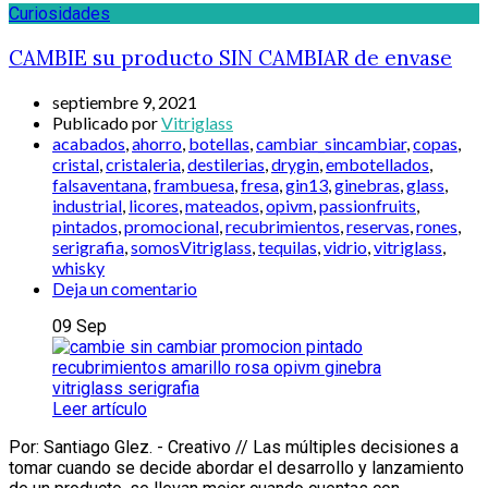
Curiosidades
CAMBIE su producto SIN CAMBIAR de envase
septiembre 9, 2021
Publicado por
Vitriglass
acabados
,
ahorro
,
botellas
,
cambiar_sincambiar
,
copas
,
cristal
,
cristaleria
,
destilerias
,
drygin
,
embotellados
,
falsaventana
,
frambuesa
,
fresa
,
gin13
,
ginebras
,
glass
,
industrial
,
licores
,
mateados
,
opivm
,
passionfruits
,
pintados
,
promocional
,
recubrimientos
,
reservas
,
rones
,
serigrafia
,
somosVitriglass
,
tequilas
,
vidrio
,
vitriglass
,
whisky
Deja un comentario
09
Sep
Leer artículo
Por: Santiago Glez. - Creativo // Las múltiples decisiones a
tomar cuando se decide abordar el desarrollo y lanzamiento