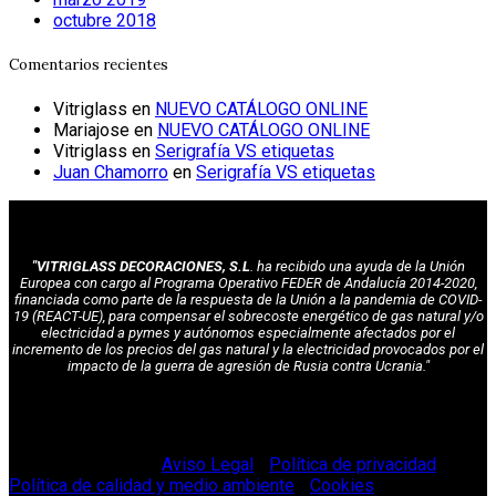
octubre 2018
Comentarios recientes
Vitriglass
en
NUEVO CATÁLOGO ONLINE
Mariajose
en
NUEVO CATÁLOGO ONLINE
Vitriglass
en
Serigrafía VS etiquetas
Juan Chamorro
en
Serigrafía VS etiquetas
"VITRIGLASS DECORACIONES, S.L
. ha recibido una ayuda de la Unión
Europea con cargo al Programa Operativo FEDER de Andalucía 2014-2020,
financiada como parte de la respuesta de la Unión a la pandemia de COVID-
19 (REACT-UE), para compensar el sobrecoste energético de gas natural y/o
electricidad a pymes y autónomos especialmente afectados por el
incremento de los precios del gas natural y la electricidad provocados por el
impacto de la guerra de agresión de Rusia contra Ucrania."
© Vitriglass 2021 -
Aviso Legal
-
Política de privacidad
-
Política de calidad y medio ambiente
-
Cookies
.