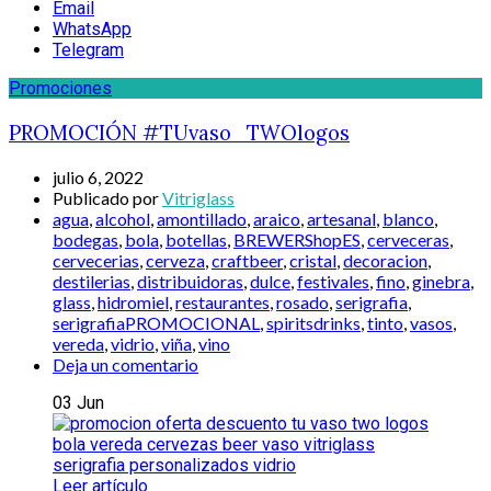
Email
WhatsApp
Telegram
Promociones
PROMOCIÓN #TUvaso_TWOlogos
julio 6, 2022
Publicado por
Vitriglass
agua
,
alcohol
,
amontillado
,
araico
,
artesanal
,
blanco
,
bodegas
,
bola
,
botellas
,
BREWERShopES
,
cerveceras
,
cervecerias
,
cerveza
,
craftbeer
,
cristal
,
decoracion
,
destilerias
,
distribuidoras
,
dulce
,
festivales
,
fino
,
ginebra
,
glass
,
hidromiel
,
restaurantes
,
rosado
,
serigrafia
,
serigrafiaPROMOCIONAL
,
spiritsdrinks
,
tinto
,
vasos
,
vereda
,
vidrio
,
viña
,
vino
Deja un comentario
03
Jun
Leer artículo