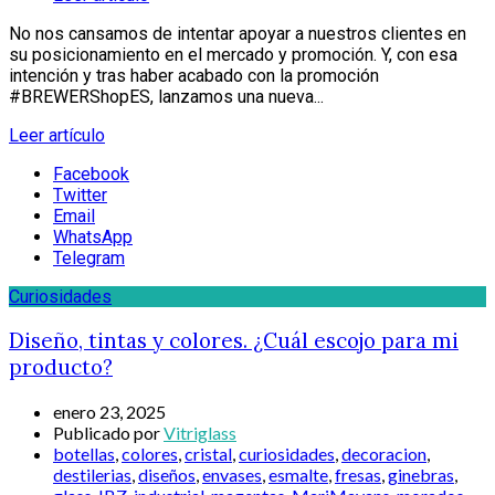
No nos cansamos de intentar apoyar a nuestros clientes en
su posicionamiento en el mercado y promoción. Y, con esa
intención y tras haber acabado con la promoción
#BREWERShopES, lanzamos una nueva...
Leer artículo
Facebook
Twitter
Email
WhatsApp
Telegram
Curiosidades
Diseño, tintas y colores. ¿Cuál escojo para mi
producto?
enero 23, 2025
Publicado por
Vitriglass
botellas
,
colores
,
cristal
,
curiosidades
,
decoracion
,
destilerias
,
diseños
,
envases
,
esmalte
,
fresas
,
ginebras
,