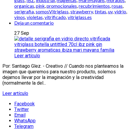
glass
,
IBZ
,
industrial
,
magentas
,
MariMayans
,
morados
,
organicas
,
pink
,
promocionales
,
recubrimientos
,
rosas
,
serigrafia
,
somosVitriglass
,
strawberry
,
tintas
,
uv
,
vidrio
,
vinos
,
violetas
,
vitrificado
,
vitriglass.es
Deja un comentario
27
Sep
Leer artículo
Por: Santiago Glez. - Creativo // Cuando nos planteamos la
imagen que queremos para nuestro producto, solemos
dejarnos llevar por la imaginación y la creatividad
(normalmente la del...
Leer artículo
Facebook
Twitter
Email
WhatsApp
Telegram