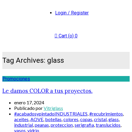
Login / Register
Cart (
o
)
0
Tag Archives: glass
Promociones
Le damos COLOR a tus proyectos.
enero 17, 2024
Publicado por
Vitriglass
#acabadosypintadoINDUSTRIALES
,
#recubrimientos
,
aceites
,
AOVE
,
botellas
,
colores
,
copas
,
cristal
,
glass
,
industrial
,
peanas
,
proteccion
,
serigrafia
,
translucidos
,
vasos
,
vidrio