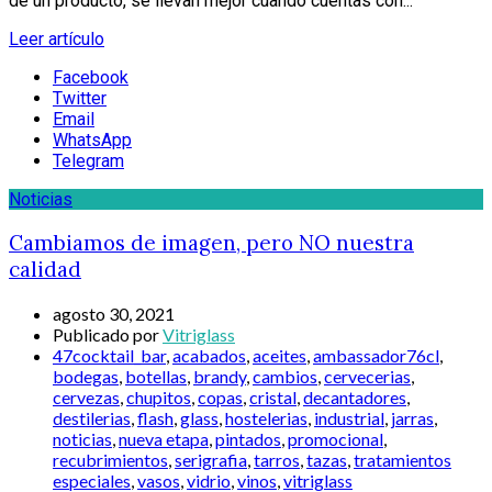
de un producto, se llevan mejor cuando cuentas con...
Leer artículo
Facebook
Twitter
Email
WhatsApp
Telegram
Noticias
Cambiamos de imagen, pero NO nuestra
calidad
agosto 30, 2021
Publicado por
Vitriglass
47cocktail_bar
,
acabados
,
aceites
,
ambassador76cl
,
bodegas
,
botellas
,
brandy
,
cambios
,
cervecerias
,
cervezas
,
chupitos
,
copas
,
cristal
,
decantadores
,
destilerias
,
flash
,
glass
,
hostelerias
,
industrial
,
jarras
,
noticias
,
nueva etapa
,
pintados
,
promocional
,
recubrimientos
,
serigrafia
,
tarros
,
tazas
,
tratamientos
especiales
,
vasos
,
vidrio
,
vinos
,
vitriglass