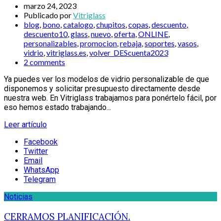
marzo 24, 2023
Publicado por
Vitriglass
blog
,
bono
,
catalogo
,
chupitos
,
copas
,
descuento
,
descuento10
,
glass
,
nuevo
,
oferta
,
ONLINE
,
personalizables
,
promocion
,
rebaja
,
soportes
,
vasos
,
vidrio
,
vitriglass.es
,
volver_DEScuenta2023
2 comments
Ya puedes ver los modelos de vidrio personalizable de que
disponemos y solicitar presupuesto directamente desde
nuestra web. En Vitriglass trabajamos para ponértelo fácil, por
eso hemos estado trabajando...
Leer artículo
Facebook
Twitter
Email
WhatsApp
Telegram
Noticias
CERRAMOS PLANIFICACIÓN.