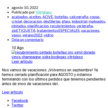
agosto 10, 2022
Publicado por
Vitriglass
acabados
,
aceites
,
AOVE
,
botellas
,
calcografia
,
copas
,
cristal
,
decoracion
,
destilerias
,
glass
,
industrial
,
mateados
,
pintados
,
planificacion
,
recubrimientos
,
serigrafia
,
sinETIQUETA
,
tratamientosESPECIALES
,
vacaciones
,
vasos
,
verano2022
,
vidrio
Deja un comentario
10
Ago
Leer artículo
Nos vamos de vacaciones. ¡Volvemos en septiembre! Ya
hemos cerrado planificación para AGOSTO y estamos
terminando con los últimos pedidos que tenemos pendientes
antes de irnos de vacaciones del...
Leer artículo
Facebook
Twitter