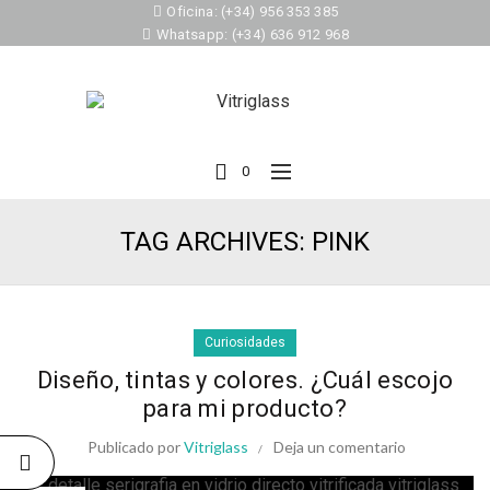
Oficina: (+34) 956 353 385
Whatsapp: (+34) 636 912 968
0
TAG ARCHIVES: PINK
Curiosidades
Diseño, tintas y colores. ¿Cuál escojo
para mi producto?
Publicado por
Vitriglass
Deja un comentario