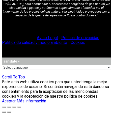
financiada como parte de la respuesta de la Unión a la pandemia de COVID-
19 (REACT-UE), para compensar el sobrecoste energético de gas natural y/o
electricidad a pymes y autónomos especialmente afectados por el
incremento de los precios del gas natural y la electricidad provocados por el
impacto de la guerra de agresión de Rusia contra Ucrania."
© Vitriglass 2021 -
Aviso Legal
-
Política de privacidad
-
Política de calidad y medio ambiente
-
Cookies
.
Translate »
Scroll To Top
Este sitio web utiliza cookies para que usted tenga la mejor
experiencia de usuario. Si continúa navegando está dando su
consentimiento para la aceptación de las mencionadas
cookies y la aceptación de nuestra política de cookies
Aceptar
Más información