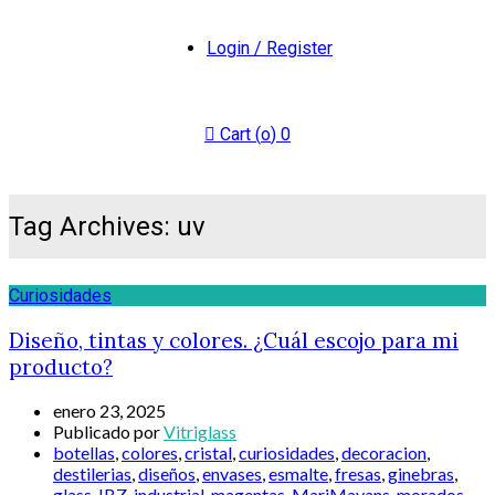
Login / Register
Cart (
o
)
0
Tag Archives: uv
Curiosidades
Diseño, tintas y colores. ¿Cuál escojo para mi
producto?
enero 23, 2025
Publicado por
Vitriglass
botellas
,
colores
,
cristal
,
curiosidades
,
decoracion
,
destilerias
,
diseños
,
envases
,
esmalte
,
fresas
,
ginebras
,
glass
,
IBZ
,
industrial
,
magentas
,
MariMayans
,
morados
,