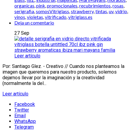
organicas
,
pink
,
promocionales
,
recubrimientos
,
rosas
,
serigrafia
,
somosVitriglass
,
strawberry
,
tintas
,
uv
,
vidrio
,
vinos
,
violetas
,
vitrificado
,
vitriglass.es
Deja un comentario
27
Sep
Leer artículo
Por: Santiago Glez. - Creativo // Cuando nos planteamos la
imagen que queremos para nuestro producto, solemos
dejarnos llevar por la imaginación y la creatividad
(normalmente la del...
Leer artículo
Facebook
Twitter
Email
WhatsApp
Telegram