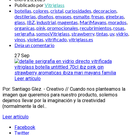
Publicado por
Vitriglass
botellas
,
colores
,
cristal
,
curiosidades
,
decoracion
,
destilerias
,
diseños
,
envases
,
esmalte
,
fresas
,
ginebras
,
glass
,
IBZ
,
industrial
,
magentas
,
MariMayans
,
morados
,
organicas
,
pink
,
promocionales
,
recubrimientos
,
rosas
,
serigrafia
,
somosVitriglass
,
strawberry
,
tintas
,
uv
,
vidrio
,
vinos
,
violetas
,
vitrificado
,
vitriglass.es
Deja un comentario
27
Sep
Leer artículo
Por: Santiago Glez. - Creativo // Cuando nos planteamos la
imagen que queremos para nuestro producto, solemos
dejarnos llevar por la imaginación y la creatividad
(normalmente la del...
Leer artículo
Facebook
Twitter