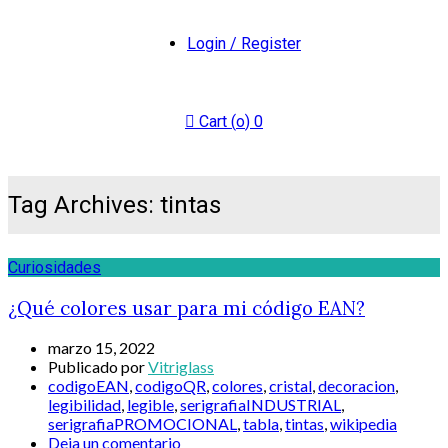
Login / Register
Cart (
o
)
0
Tag Archives: tintas
Curiosidades
¿Qué colores usar para mi código EAN?
marzo 15, 2022
Publicado por
Vitriglass
codigoEAN
,
codigoQR
,
colores
,
cristal
,
decoracion
,
legibilidad
,
legible
,
serigrafiaINDUSTRIAL
,
serigrafiaPROMOCIONAL
,
tabla
,
tintas
,
wikipedia
Deja un comentario