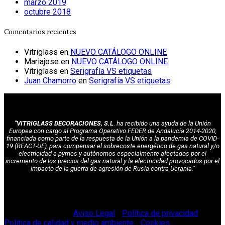
marzo 2019
octubre 2018
Comentarios recientes
Vitriglass
en
NUEVO CATÁLOGO ONLINE
Mariajose
en
NUEVO CATÁLOGO ONLINE
Vitriglass
en
Serigrafía VS etiquetas
Juan Chamorro
en
Serigrafía VS etiquetas
"VITRIGLASS DECORACIONES, S.L
. ha recibido una ayuda de la Unión
Europea con cargo al Programa Operativo FEDER de Andalucía 2014-2020,
financiada como parte de la respuesta de la Unión a la pandemia de COVID-
19 (REACT-UE), para compensar el sobrecoste energético de gas natural y/o
electricidad a pymes y autónomos especialmente afectados por el
incremento de los precios del gas natural y la electricidad provocados por el
impacto de la guerra de agresión de Rusia contra Ucrania."
© Vitriglass 2021 -
Aviso Legal
-
Política de privacidad
-
Política de calidad y medio ambiente
-
Cookies
.