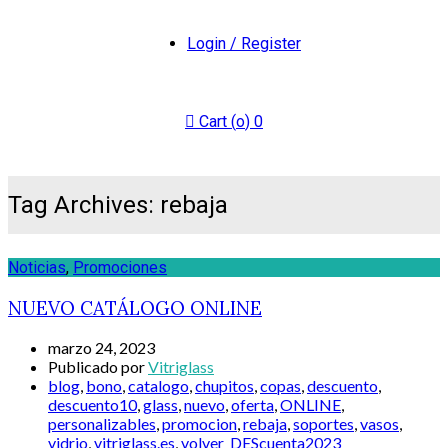
Login / Register
Cart (
o
)
0
Tag Archives: rebaja
Noticias
,
Promociones
NUEVO CATÁLOGO ONLINE
marzo 24, 2023
Publicado por
Vitriglass
blog
,
bono
,
catalogo
,
chupitos
,
copas
,
descuento
,
descuento10
,
glass
,
nuevo
,
oferta
,
ONLINE
,
personalizables
,
promocion
,
rebaja
,
soportes
,
vasos
,
vidrio
,
vitriglass.es
,
volver_DEScuenta2023