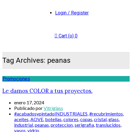
Login / Register
Cart (
o
)
0
Tag Archives: peanas
Promociones
Le damos COLOR a tus proyectos.
enero 17, 2024
Publicado por
Vitriglass
#acabadosypintadoINDUSTRIALES
,
#recubrimientos
,
aceites
,
AOVE
,
botellas
,
colores
,
copas
,
cristal
,
glass
,
industrial
,
peanas
,
proteccion
,
serigrafia
,
translucidos
,
vasos
,
vidrio