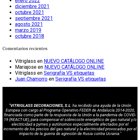
enero 2022
diciembre 2021
octubre 2021
septiembre 2021
agosto 2021
marzo 2019
octubre 2018
Comentarios recientes
Vitriglass
en
NUEVO CATÁLOGO ONLINE
Mariajose
en
NUEVO CATÁLOGO ONLINE
Vitriglass
en
Serigrafía VS etiquetas
Juan Chamorro
en
Serigrafía VS etiquetas
"VITRIGLASS DECORACIONES, S.L
. ha recibido una ayuda de la Unión
Europea con cargo al Programa Operativo FEDER de Andalucía 2014-2020,
financiada como parte de la respuesta de la Unión a la pandemia de COVID-
19 (REACT-UE), para compensar el sobrecoste energético de gas natural y/o
electricidad a pymes y autónomos especialmente afectados por el
incremento de los precios del gas natural y la electricidad provocados por el
impacto de la guerra de agresión de Rusia contra Ucrania."