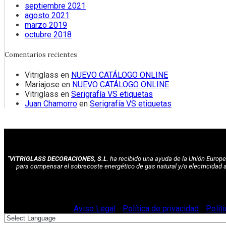
septiembre 2021
agosto 2021
marzo 2019
octubre 2018
Comentarios recientes
Vitriglass
en
NUEVO CATÁLOGO ONLINE
Mariajose
en
NUEVO CATÁLOGO ONLINE
Vitriglass
en
Serigrafía VS etiquetas
Juan Chamorro
en
Serigrafía VS etiquetas
"VITRIGLASS DECORACIONES, S.L
. ha recibido una ayuda de la Unión Euro
para compensar el sobrecoste energético de gas natural y/o electricidad 
© Vitriglass 2021 -
Aviso Legal
-
Política de privacidad
-
Polít