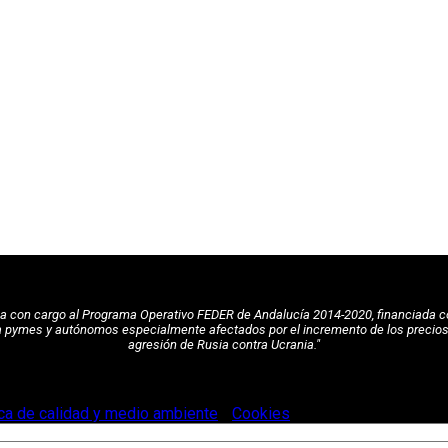
pea con cargo al Programa Operativo FEDER de Andalucía 2014-2020, financiada c
a pymes y autónomos especialmente afectados por el incremento de los precios de
agresión de Rusia contra Ucrania."
ica de calidad y medio ambiente
-
Cookies
.