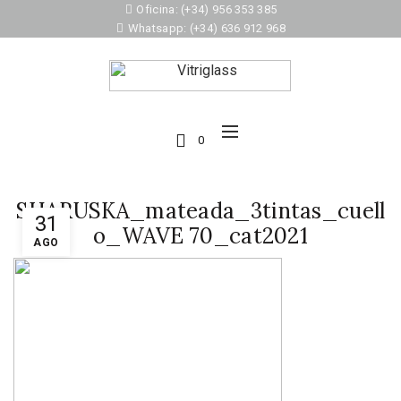
Oficina: (+34) 956 353 385
Whatsapp: (+34) 636 912 968
0
SHARUSKA_mateada_3tintas_cuell
31
o_WAVE 70_cat2021
AGO