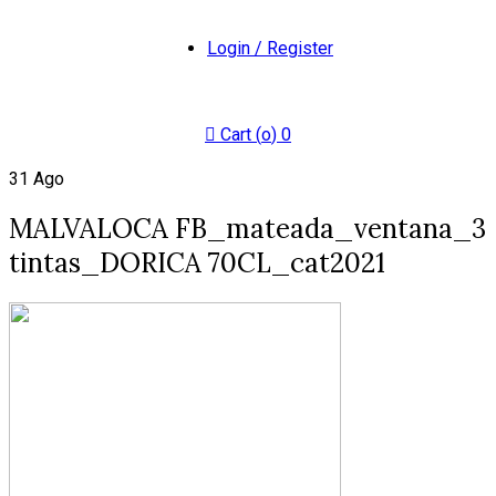
Login / Register
Cart (
o
)
0
31
Ago
MALVALOCA FB_mateada_ventana_3
tintas_DORICA 70CL_cat2021