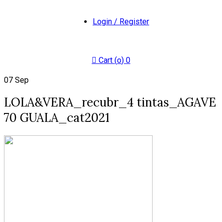
Login / Register
Cart (
o
)
0
07
Sep
LOLA&VERA_recubr_4 tintas_AGAVE
70 GUALA_cat2021