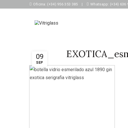
Oficina: (+34) 956 353 385
|
Whatsapp: (+34) 636 
EXOTICA_esm
09
SEP