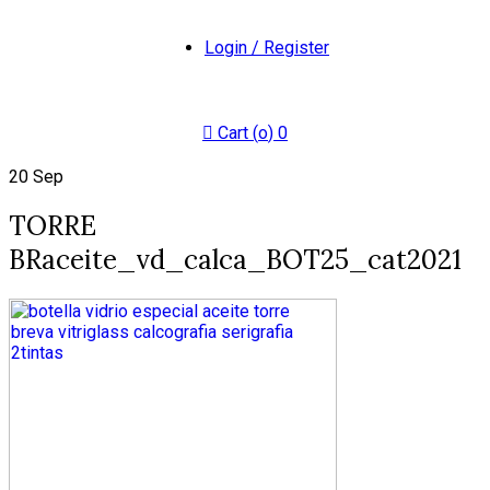
Login / Register
Cart (
o
)
0
20
Sep
TORRE
BRaceite_vd_calca_BOT25_cat2021