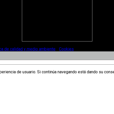
ica de calidad y medio ambiente
-
Cookies
.
xperiencia de usuario. Si continúa navegando está dando su cons