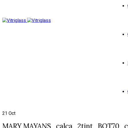
21
Oct
MARY MAYANS_calca_2tint_BOT70_c