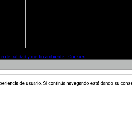
ica de calidad y medio ambiente
-
Cookies
.
xperiencia de usuario. Si continúa navegando está dando su cons