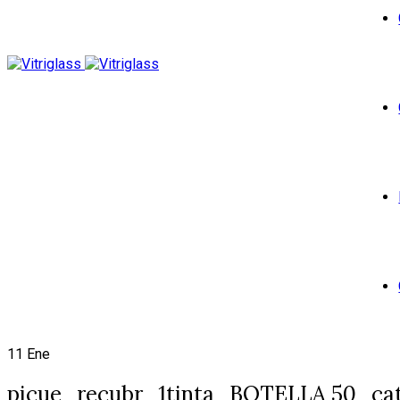
11
Ene
picue_recubr_1tinta_BOTELLA 50_ca