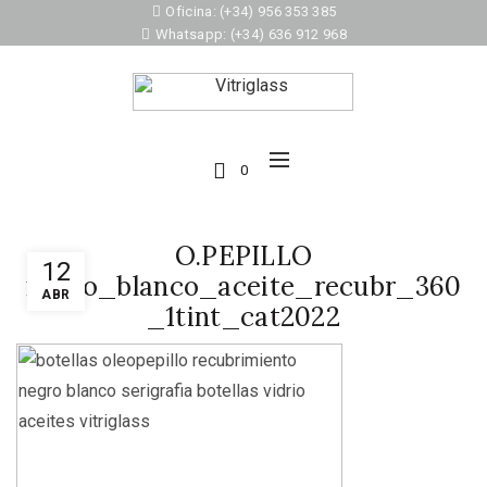
Oficina: (+34) 956 353 385
Whatsapp: (+34) 636 912 968
0
O.PEPILLO
12
negro_blanco_aceite_recubr_360
ABR
_1tint_cat2022