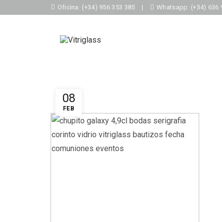
Oficina: (+34) 956 353 385
|
Whatsapp: (+34) 636 
08
FEB