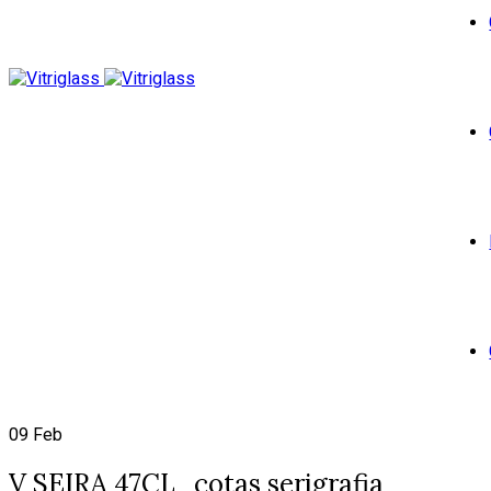
09
Feb
V SEIRA 47CL_cotas serigrafia