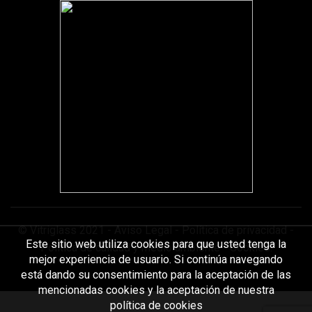
© Vitriglass 2021 -
Aviso Legal
-
Política de privacidad
-
Este sitio web utiliza cookies para que usted tenga la
Política de calidad y medio ambiente
-
Cookies
.
mejor experiencia de usuario. Si continúa navegando
está dando su consentimiento para la aceptación de las
mencionadas cookies y la aceptación de nuestra
política de cookies