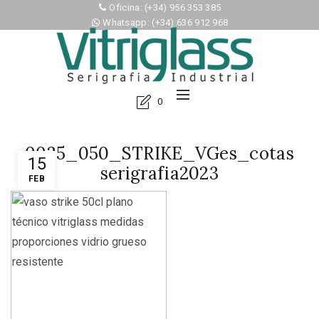
Oficina: (+34) 956 353 385
Whatsapp: (+34) 636 912 968
0
0025_050_STRIKE_VGes_cotas
15
serigrafia2023
FEB