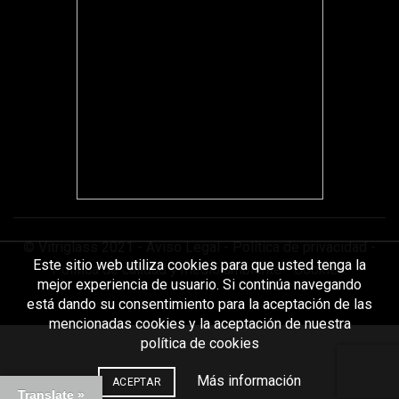
© Vitriglass 2021 -
Aviso Legal
-
Política de privacidad
-
Este sitio web utiliza cookies para que usted tenga la
Política de calidad y medio ambiente
-
Cookies
.
mejor experiencia de usuario. Si continúa navegando
está dando su consentimiento para la aceptación de las
mencionadas cookies y la aceptación de nuestra
política de cookies
Más información
ACEPTAR
Translate »