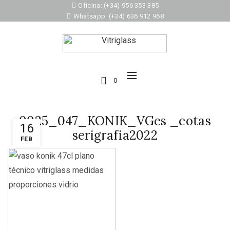
Oficina: (+34) 956 353 385
Whatsapp: (+34) 636 912 968
0
0025_047_KONIK_VGes _cotas
16
serigrafia2022
FEB