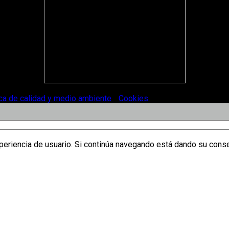
ica de calidad y medio ambiente
-
Cookies
.
xperiencia de usuario. Si continúa navegando está dando su cons