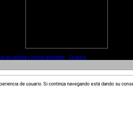
ica de calidad y medio ambiente
-
Cookies
.
xperiencia de usuario. Si continúa navegando está dando su cons