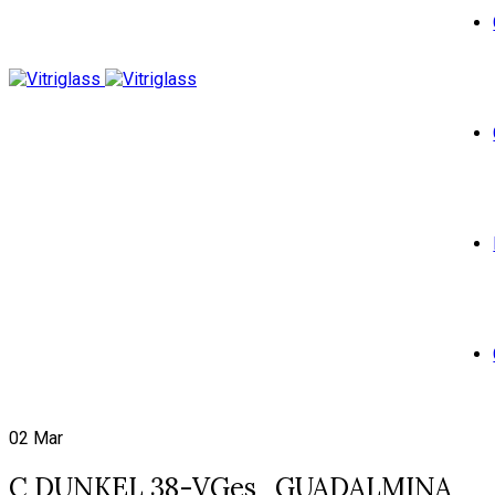
02
Mar
C DUNKEL 38-VGes_GUADALMINA