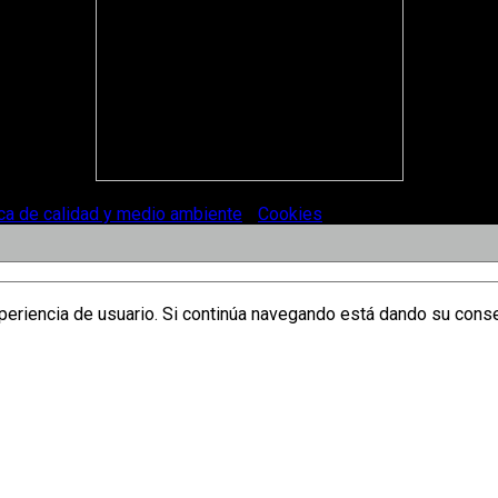
ica de calidad y medio ambiente
-
Cookies
.
xperiencia de usuario. Si continúa navegando está dando su cons