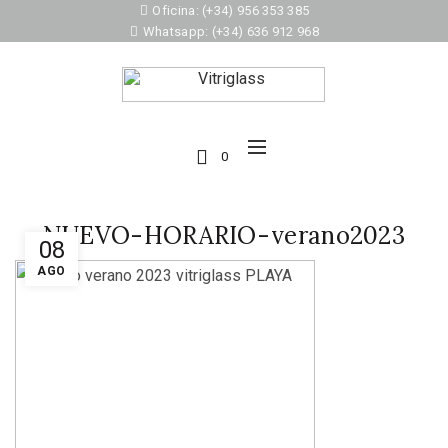
Oficina: (+34) 956 353 385
Whatsapp: (+34) 636 912 968
0
NUEVO-HORARIO-verano2023
08
AGO