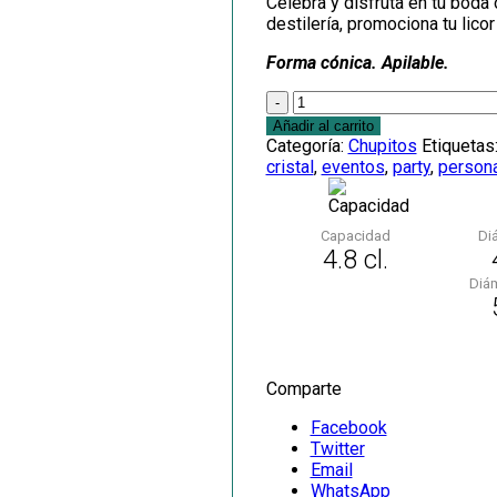
Celebra y disfruta en tu boda
destilería, promociona tu lico
Forma cónica. Apilable.
Cantidad
Añadir al carrito
Categoría:
Chupitos
Etiquetas
cristal
,
eventos
,
party
,
person
Capacidad
Di
4.8 cl.
Diá
Comparte
Facebook
Twitter
Email
WhatsApp