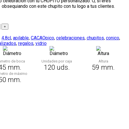
 o celebración con tu CHUPITO personalizado. O, si eres
r obsequiando con este chupito con tu logo a tus clientes.
:
4.8cl
,
apilable
,
CACAOpico
,
celebraciones
,
chupitos
,
conico
,
alizados
,
regalos
,
vidrio
ámetro de boca
Unidades por caja
Altura
45 mm.
120 uds.
59 mm.
metro de máximo
50 mm.