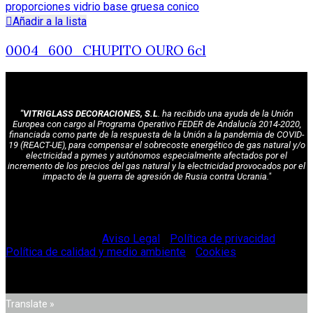
Añadir a la lista
0004_600_CHUPITO OURO 6cl
"VITRIGLASS DECORACIONES, S.L
. ha recibido una ayuda de la Unión
Europea con cargo al Programa Operativo FEDER de Andalucía 2014-2020,
financiada como parte de la respuesta de la Unión a la pandemia de COVID-
19 (REACT-UE), para compensar el sobrecoste energético de gas natural y/o
electricidad a pymes y autónomos especialmente afectados por el
incremento de los precios del gas natural y la electricidad provocados por el
impacto de la guerra de agresión de Rusia contra Ucrania."
© Vitriglass 2021 -
Aviso Legal
-
Política de privacidad
-
Política de calidad y medio ambiente
-
Cookies
.
Translate »