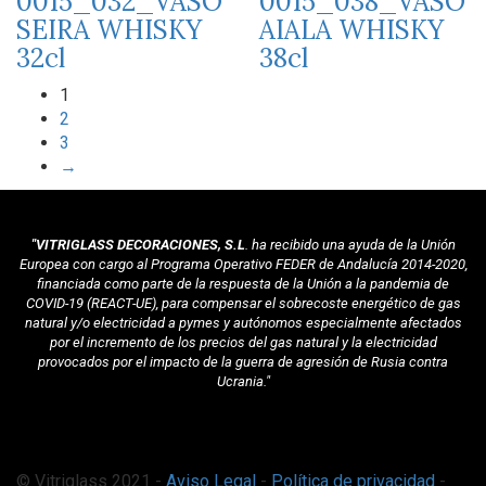
0015_032_VASO
0015_038_VASO
SEIRA WHISKY
AIALA WHISKY
32cl
38cl
1
2
3
→
"VITRIGLASS DECORACIONES, S.L
. ha recibido una ayuda de la Unión
Europea con cargo al Programa Operativo FEDER de Andalucía 2014-2020,
financiada como parte de la respuesta de la Unión a la pandemia de
COVID-19 (REACT-UE), para compensar el sobrecoste energético de gas
natural y/o electricidad a pymes y autónomos especialmente afectados
por el incremento de los precios del gas natural y la electricidad
provocados por el impacto de la guerra de agresión de Rusia contra
Ucrania."
© Vitriglass 2021 -
Aviso Legal
-
Política de privacidad
-