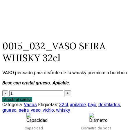
0015_032_VASO SEIRA
WHISKY 32cl
VASO pensado para disfrute de tu whisky premium o bourbon.
Base con cristal grueso. Apilable.
Cantidad
Añadir al carrito
Categoría:
Vasos
Etiquetas:
32cl
,
apilable
,
bajo
,
destilados
,
grueso
,
seira
,
vaso
,
vidrio
,
whisky
Capacidad
Diámetro de boca