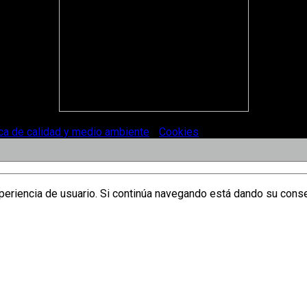
ica de calidad y medio ambiente
-
Cookies
.
xperiencia de usuario. Si continúa navegando está dando su cons