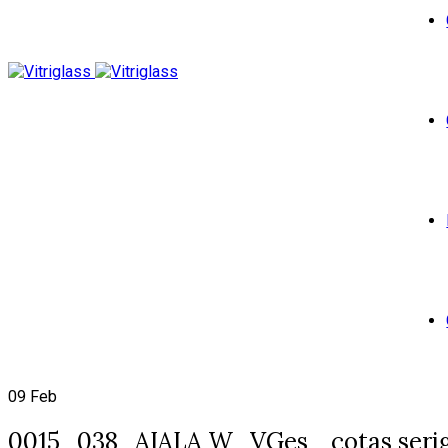
09
Feb
0015_038_AIALA W_VGes _cotas serig