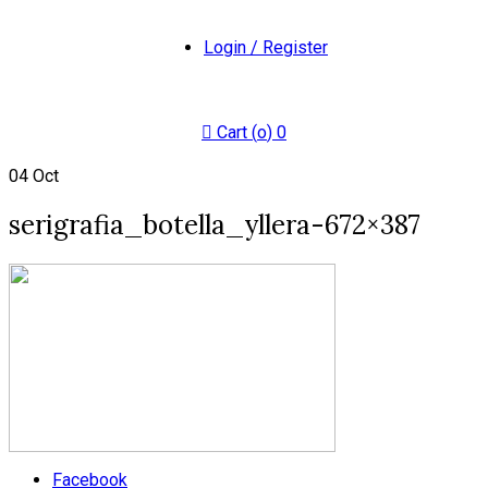
Login / Register
Cart (
o
)
0
04
Oct
serigrafia_botella_yllera-672×387
Facebook