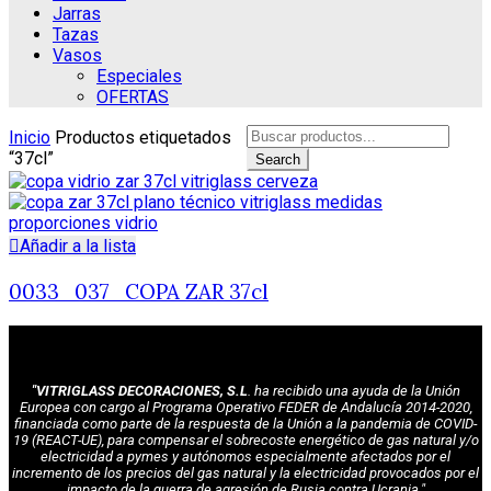
Jarras
Tazas
Vasos
Especiales
OFERTAS
Search
Inicio
Productos etiquetados
for:
“37cl”
Search
Añadir a la lista
0033_037_COPA ZAR 37cl
"VITRIGLASS DECORACIONES, S.L
. ha recibido una ayuda de la Unión
Europea con cargo al Programa Operativo FEDER de Andalucía 2014-2020,
financiada como parte de la respuesta de la Unión a la pandemia de COVID-
19 (REACT-UE), para compensar el sobrecoste energético de gas natural y/o
electricidad a pymes y autónomos especialmente afectados por el
incremento de los precios del gas natural y la electricidad provocados por el
impacto de la guerra de agresión de Rusia contra Ucrania."