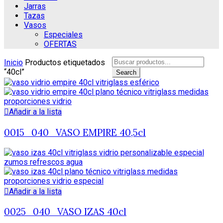
Jarras
Tazas
Vasos
Especiales
OFERTAS
Search
Inicio
Productos etiquetados
for:
“40cl”
Search
Añadir a la lista
0015_040_VASO EMPIRE 40,5cl
Añadir a la lista
0025_040_VASO IZAS 40cl