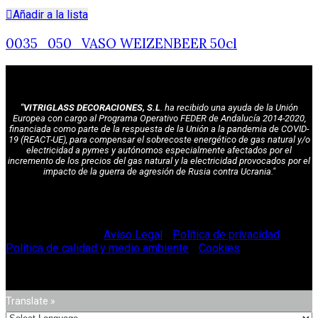
Añadir a la lista
0035_050_VASO WEIZENBEER 50cl
"VITRIGLASS DECORACIONES, S.L
. ha recibido una ayuda de la Unión
Europea con cargo al Programa Operativo FEDER de Andalucía 2014-2020,
financiada como parte de la respuesta de la Unión a la pandemia de COVID-
19 (REACT-UE), para compensar el sobrecoste energético de gas natural y/o
electricidad a pymes y autónomos especialmente afectados por el
incremento de los precios del gas natural y la electricidad provocados por el
impacto de la guerra de agresión de Rusia contra Ucrania."
© Vitriglass 2021 -
Aviso Legal
-
Política de privacidad
-
Política de calidad y medio ambiente
-
Cookies
.
Translate »