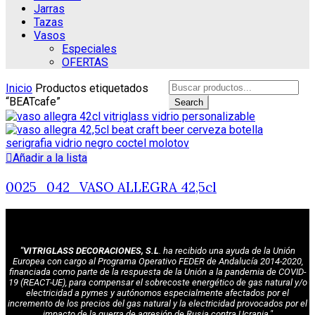
Jarras
Tazas
Vasos
Especiales
OFERTAS
Search
Inicio
Productos etiquetados
for:
“BEATcafe”
Search
Añadir a la lista
0025_042_VASO ALLEGRA 42,5cl
"VITRIGLASS DECORACIONES, S.L
. ha recibido una ayuda de la Unión
Europea con cargo al Programa Operativo FEDER de Andalucía 2014-2020,
financiada como parte de la respuesta de la Unión a la pandemia de COVID-
19 (REACT-UE), para compensar el sobrecoste energético de gas natural y/o
electricidad a pymes y autónomos especialmente afectados por el
incremento de los precios del gas natural y la electricidad provocados por el
impacto de la guerra de agresión de Rusia contra Ucrania."