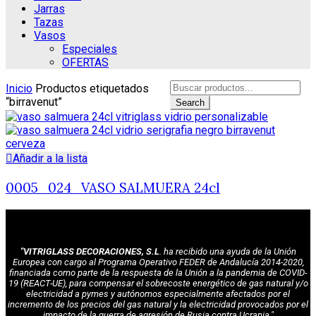
Jarras
Tazas
Vasos
Especiales
OFERTAS
Search
Inicio
Productos etiquetados
for:
“birravenut”
Search
Añadir a la lista
0005_024_VASO SALMUERA 24cl
"VITRIGLASS DECORACIONES, S.L
. ha recibido una ayuda de la Unión
Europea con cargo al Programa Operativo FEDER de Andalucía 2014-2020,
financiada como parte de la respuesta de la Unión a la pandemia de COVID-
19 (REACT-UE), para compensar el sobrecoste energético de gas natural y/o
electricidad a pymes y autónomos especialmente afectados por el
incremento de los precios del gas natural y la electricidad provocados por el
impacto de la guerra de agresión de Rusia contra Ucrania."