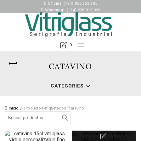
Oficina: (+34) 956 353 385
Whatsapp: (+34) 636 912 968
0
CATAVINO
CATEGORIES
Inicio
Productos etiquetados “catavino”
Search
for: